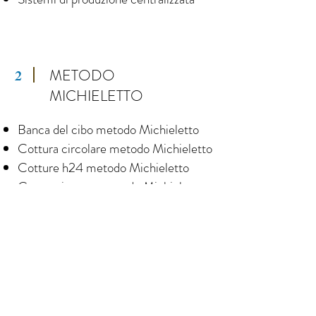
METODO
2
MICHIELETTO
Banca del cibo metodo Michieletto
Cottura circolare metodo Michieletto
Cotture h24 metodo Michieletto
Cottura inversa metodo Michieletto
Stock cottura metodo Michieletto
Ingegneria del menu contestualizzato
al format secondo il Metodo
Michieletto