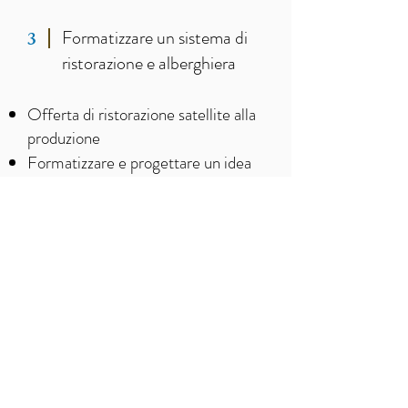
Formatizzare un sistema di
3
ristorazione e alberghiera
Offerta di ristorazione satellite alla
produzione
Formatizzare e progettare un idea
ristorativa
Formatizzare un sistema di
4
ristorazione GDO DODS
gastronomia gdo
Cucina 100% home made